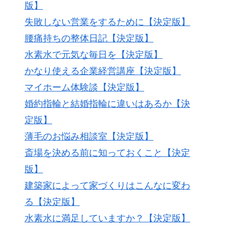
版】
失敗しない営業をするために【決定版】
腰痛持ちの整体日記【決定版】
水素水で元気な毎日を【決定版】
かなり使える企業経営講座【決定版】
マイホーム体験談【決定版】
婚約指輪と結婚指輪に違いはあるか【決
定版】
薄毛のお悩み相談室【決定版】
斎場を決める前に知っておくこと【決定
版】
建築家によって家づくりはこんなに変わ
る【決定版】
水素水に満足していますか？【決定版】