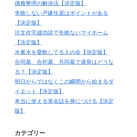
債務整理の解決法【決定版】
失敗しない戸建住居はポイントがある
【決定版】
注文住宅成功談で失敗ないマイホーム
【決定版】
水素水を愛飲してる人の会【決定版】
合同墓、合祀墓、共同墓で遺骨はどうな
る？【決定版】
明日からではなくこの瞬間から始まるダ
イエット【決定版】
本当に使える英会話を身につける【決定
版】
カテゴリー