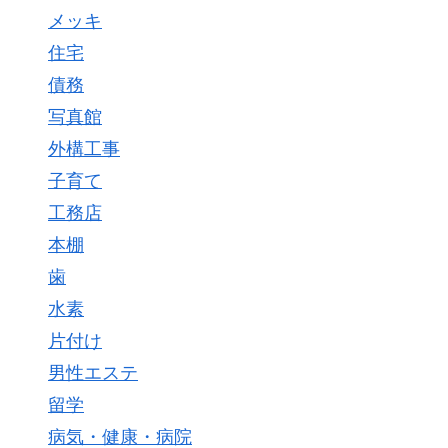
メッキ
住宅
債務
写真館
外構工事
子育て
工務店
本棚
歯
水素
片付け
男性エステ
留学
病気・健康・病院