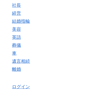
社長
経営
結婚指輪
美容
英語
葬儀
車
遺言相続
離婚
ログイン