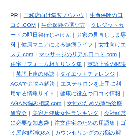
PR｜
工務店向け集客ノウハウ
｜
生命保険の口
コミ.COM
｜
生命保険の選び方
｜
クレジットカ
ードの即日発行じゃけん
｜
お家の見直ししま専
科
｜
健康マニアによる無病ライフ
｜
女性向けエ
ステ.com
｜
マッサージのリアル口コミ.com
｜
住宅リフォーム相互リンク集
｜
英語上達の秘訣
｜
英語上達の秘訣
｜
ダイエットチャレンジ
｜
AGAでお悩み解決
｜
エステサロンを上手に利
用する情報サイト
｜
健康に役立つ口コミ情報
｜
AGAお悩み相談.com
｜
女性のための薄毛治療
研究会
｜
美容と健康女性ランキング
｜
会社経営
に必要な知恵袋
｜
注文住宅のための用語集
｜
ゴ
ミ屋敷解消Q&A
｜
カウンセリングのお悩み解