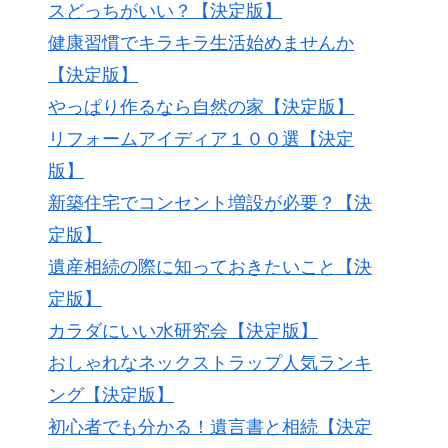
スどっちがいい？【決定版】
健康習慣でキラキラ生活始めませんか
【決定版】
やっぱり作るなら自然の家【決定版】
リフォームアイディア１００選【決定
版】
新築住宅でコンセント増設が必要？【決
定版】
遺産相続の際に知っておきたいこと【決
定版】
カラダにいい水研究会【決定版】
おしゃれなネックストラップ人気ランキ
ング【決定版】
初心者でも分かる！遺言書と相続【決定