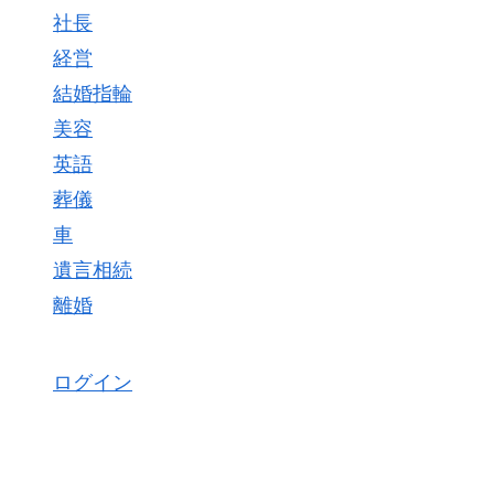
社長
経営
結婚指輪
美容
英語
葬儀
車
遺言相続
離婚
ログイン