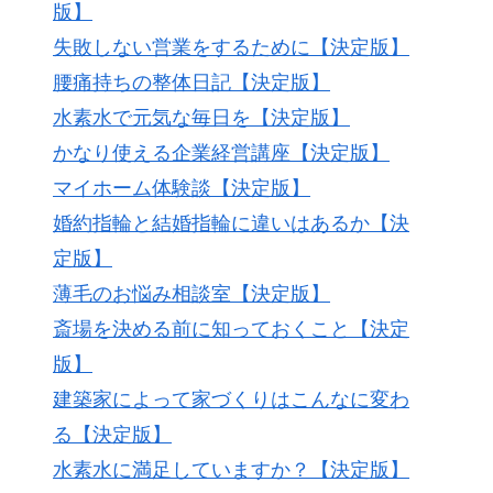
版】
失敗しない営業をするために【決定版】
腰痛持ちの整体日記【決定版】
水素水で元気な毎日を【決定版】
かなり使える企業経営講座【決定版】
マイホーム体験談【決定版】
婚約指輪と結婚指輪に違いはあるか【決
定版】
薄毛のお悩み相談室【決定版】
斎場を決める前に知っておくこと【決定
版】
建築家によって家づくりはこんなに変わ
る【決定版】
水素水に満足していますか？【決定版】