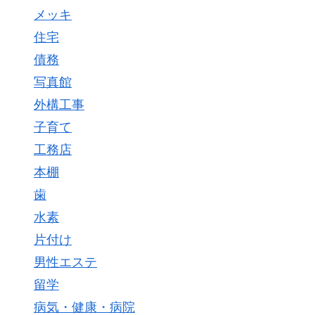
メッキ
住宅
債務
写真館
外構工事
子育て
工務店
本棚
歯
水素
片付け
男性エステ
留学
病気・健康・病院