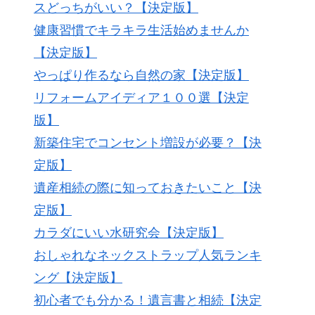
スどっちがいい？【決定版】
健康習慣でキラキラ生活始めませんか
【決定版】
やっぱり作るなら自然の家【決定版】
リフォームアイディア１００選【決定
版】
新築住宅でコンセント増設が必要？【決
定版】
遺産相続の際に知っておきたいこと【決
定版】
カラダにいい水研究会【決定版】
おしゃれなネックストラップ人気ランキ
ング【決定版】
初心者でも分かる！遺言書と相続【決定