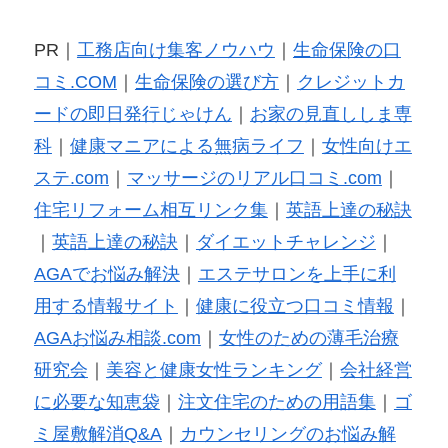
PR｜
工務店向け集客ノウハウ
｜
生命保険の口
コミ.COM
｜
生命保険の選び方
｜
クレジットカ
ードの即日発行じゃけん
｜
お家の見直ししま専
科
｜
健康マニアによる無病ライフ
｜
女性向けエ
ステ.com
｜
マッサージのリアル口コミ.com
｜
住宅リフォーム相互リンク集
｜
英語上達の秘訣
｜
英語上達の秘訣
｜
ダイエットチャレンジ
｜
AGAでお悩み解決
｜
エステサロンを上手に利
用する情報サイト
｜
健康に役立つ口コミ情報
｜
AGAお悩み相談.com
｜
女性のための薄毛治療
研究会
｜
美容と健康女性ランキング
｜
会社経営
に必要な知恵袋
｜
注文住宅のための用語集
｜
ゴ
ミ屋敷解消Q&A
｜
カウンセリングのお悩み解