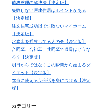
債務整理の解決法【決定版】
失敗しない戸建住居はポイントがある
【決定版】
注文住宅成功談で失敗ないマイホーム
【決定版】
水素水を愛飲してる人の会【決定版】
合同墓、合祀墓、共同墓で遺骨はどうな
る？【決定版】
明日からではなくこの瞬間から始まるダ
イエット【決定版】
本当に使える英会話を身につける【決定
版】
カテゴリー