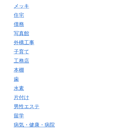
メッキ
住宅
債務
写真館
外構工事
子育て
工務店
本棚
歯
水素
片付け
男性エステ
留学
病気・健康・病院