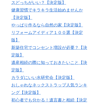
スどっちがいい？【決定版】
健康習慣でキラキラ生活始めませんか
【決定版】
やっぱり作るなら自然の家【決定版】
リフォームアイディア１００選【決定
版】
新築住宅でコンセント増設が必要？【決
定版】
遺産相続の際に知っておきたいこと【決
定版】
カラダにいい水研究会【決定版】
おしゃれなネックストラップ人気ランキ
ング【決定版】
初心者でも分かる！遺言書と相続【決定