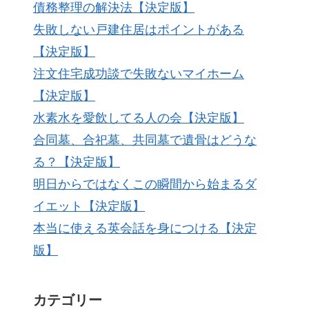
債務整理の解決法【決定版】
失敗しない戸建住居はポイントがある
【決定版】
注文住宅成功談で失敗ないマイホーム
【決定版】
水素水を愛飲してる人の会【決定版】
合同墓、合祀墓、共同墓で遺骨はどうな
る？【決定版】
明日からではなくこの瞬間から始まるダ
イエット【決定版】
本当に使える英会話を身につける【決定
版】
カテゴリー