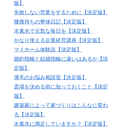
版】
失敗しない営業をするために【決定版】
腰痛持ちの整体日記【決定版】
水素水で元気な毎日を【決定版】
かなり使える企業経営講座【決定版】
マイホーム体験談【決定版】
婚約指輪と結婚指輪に違いはあるか【決
定版】
薄毛のお悩み相談室【決定版】
斎場を決める前に知っておくこと【決定
版】
建築家によって家づくりはこんなに変わ
る【決定版】
水素水に満足していますか？【決定版】