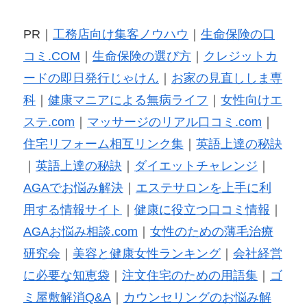
PR｜
工務店向け集客ノウハウ
｜
生命保険の口
コミ.COM
｜
生命保険の選び方
｜
クレジットカ
ードの即日発行じゃけん
｜
お家の見直ししま専
科
｜
健康マニアによる無病ライフ
｜
女性向けエ
ステ.com
｜
マッサージのリアル口コミ.com
｜
住宅リフォーム相互リンク集
｜
英語上達の秘訣
｜
英語上達の秘訣
｜
ダイエットチャレンジ
｜
AGAでお悩み解決
｜
エステサロンを上手に利
用する情報サイト
｜
健康に役立つ口コミ情報
｜
AGAお悩み相談.com
｜
女性のための薄毛治療
研究会
｜
美容と健康女性ランキング
｜
会社経営
に必要な知恵袋
｜
注文住宅のための用語集
｜
ゴ
ミ屋敷解消Q&A
｜
カウンセリングのお悩み解