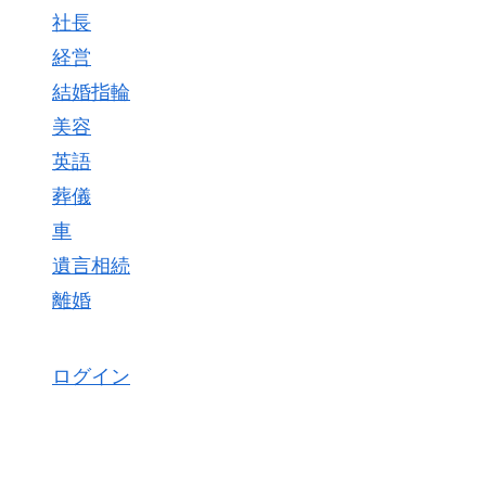
社長
経営
結婚指輪
美容
英語
葬儀
車
遺言相続
離婚
ログイン