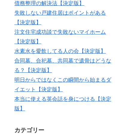
債務整理の解決法【決定版】
失敗しない戸建住居はポイントがある
【決定版】
注文住宅成功談で失敗ないマイホーム
【決定版】
水素水を愛飲してる人の会【決定版】
合同墓、合祀墓、共同墓で遺骨はどうな
る？【決定版】
明日からではなくこの瞬間から始まるダ
イエット【決定版】
本当に使える英会話を身につける【決定
版】
カテゴリー