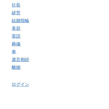
社長
経営
結婚指輪
美容
英語
葬儀
車
遺言相続
離婚
ログイン