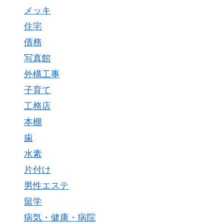
メッキ
住宅
債務
写真館
外構工事
子育て
工務店
本棚
歯
水素
片付け
男性エステ
留学
病気・健康・病院