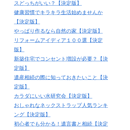
スどっちがいい？【決定版】
健康習慣でキラキラ生活始めませんか
【決定版】
やっぱり作るなら自然の家【決定版】
リフォームアイディア１００選【決定
版】
新築住宅でコンセント増設が必要？【決
定版】
遺産相続の際に知っておきたいこと【決
定版】
カラダにいい水研究会【決定版】
おしゃれなネックストラップ人気ランキ
ング【決定版】
初心者でも分かる！遺言書と相続【決定