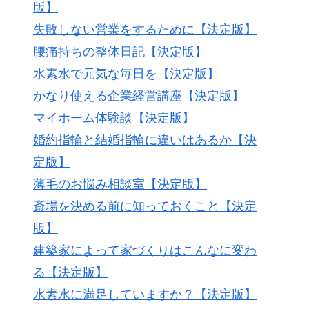
版】
失敗しない営業をするために【決定版】
腰痛持ちの整体日記【決定版】
水素水で元気な毎日を【決定版】
かなり使える企業経営講座【決定版】
マイホーム体験談【決定版】
婚約指輪と結婚指輪に違いはあるか【決
定版】
薄毛のお悩み相談室【決定版】
斎場を決める前に知っておくこと【決定
版】
建築家によって家づくりはこんなに変わ
る【決定版】
水素水に満足していますか？【決定版】