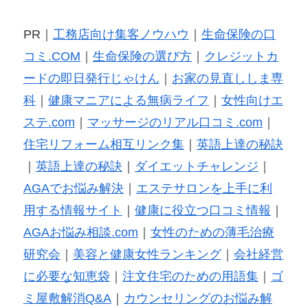
PR｜
工務店向け集客ノウハウ
｜
生命保険の口
コミ.COM
｜
生命保険の選び方
｜
クレジットカ
ードの即日発行じゃけん
｜
お家の見直ししま専
科
｜
健康マニアによる無病ライフ
｜
女性向けエ
ステ.com
｜
マッサージのリアル口コミ.com
｜
住宅リフォーム相互リンク集
｜
英語上達の秘訣
｜
英語上達の秘訣
｜
ダイエットチャレンジ
｜
AGAでお悩み解決
｜
エステサロンを上手に利
用する情報サイト
｜
健康に役立つ口コミ情報
｜
AGAお悩み相談.com
｜
女性のための薄毛治療
研究会
｜
美容と健康女性ランキング
｜
会社経営
に必要な知恵袋
｜
注文住宅のための用語集
｜
ゴ
ミ屋敷解消Q&A
｜
カウンセリングのお悩み解