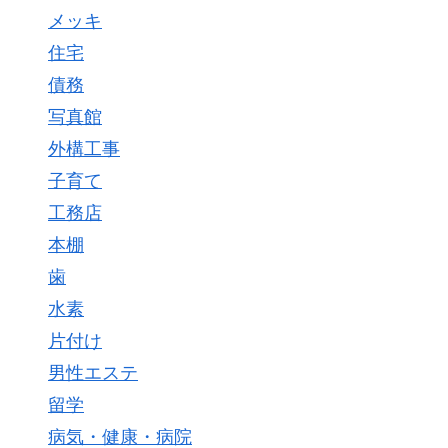
メッキ
住宅
債務
写真館
外構工事
子育て
工務店
本棚
歯
水素
片付け
男性エステ
留学
病気・健康・病院