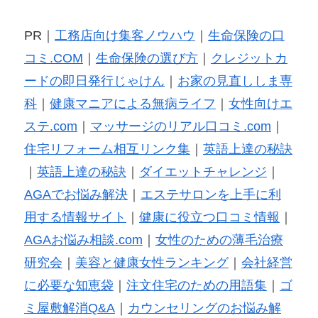
PR｜
工務店向け集客ノウハウ
｜
生命保険の口
コミ.COM
｜
生命保険の選び方
｜
クレジットカ
ードの即日発行じゃけん
｜
お家の見直ししま専
科
｜
健康マニアによる無病ライフ
｜
女性向けエ
ステ.com
｜
マッサージのリアル口コミ.com
｜
住宅リフォーム相互リンク集
｜
英語上達の秘訣
｜
英語上達の秘訣
｜
ダイエットチャレンジ
｜
AGAでお悩み解決
｜
エステサロンを上手に利
用する情報サイト
｜
健康に役立つ口コミ情報
｜
AGAお悩み相談.com
｜
女性のための薄毛治療
研究会
｜
美容と健康女性ランキング
｜
会社経営
に必要な知恵袋
｜
注文住宅のための用語集
｜
ゴ
ミ屋敷解消Q&A
｜
カウンセリングのお悩み解