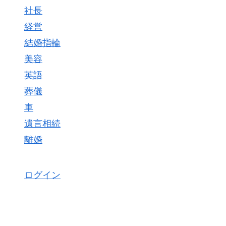
社長
経営
結婚指輪
美容
英語
葬儀
車
遺言相続
離婚
ログイン