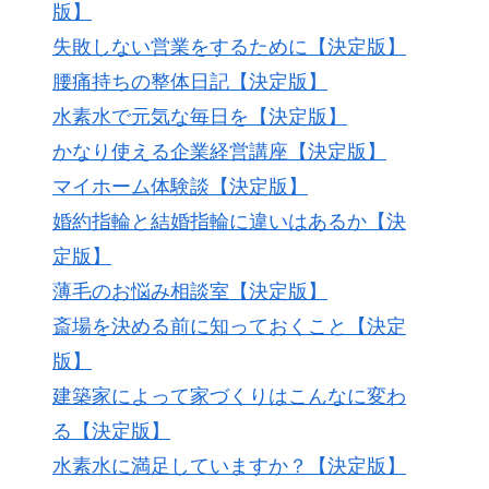
版】
失敗しない営業をするために【決定版】
腰痛持ちの整体日記【決定版】
水素水で元気な毎日を【決定版】
かなり使える企業経営講座【決定版】
マイホーム体験談【決定版】
婚約指輪と結婚指輪に違いはあるか【決
定版】
薄毛のお悩み相談室【決定版】
斎場を決める前に知っておくこと【決定
版】
建築家によって家づくりはこんなに変わ
る【決定版】
水素水に満足していますか？【決定版】