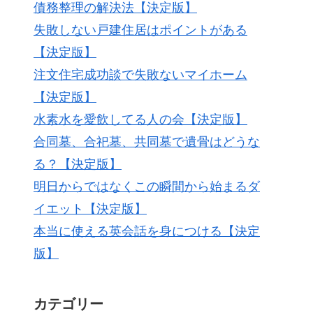
債務整理の解決法【決定版】
失敗しない戸建住居はポイントがある
【決定版】
注文住宅成功談で失敗ないマイホーム
【決定版】
水素水を愛飲してる人の会【決定版】
合同墓、合祀墓、共同墓で遺骨はどうな
る？【決定版】
明日からではなくこの瞬間から始まるダ
イエット【決定版】
本当に使える英会話を身につける【決定
版】
カテゴリー