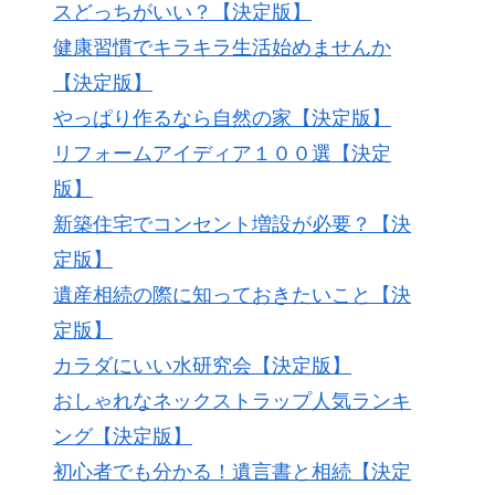
スどっちがいい？【決定版】
健康習慣でキラキラ生活始めませんか
【決定版】
やっぱり作るなら自然の家【決定版】
リフォームアイディア１００選【決定
版】
新築住宅でコンセント増設が必要？【決
定版】
遺産相続の際に知っておきたいこと【決
定版】
カラダにいい水研究会【決定版】
おしゃれなネックストラップ人気ランキ
ング【決定版】
初心者でも分かる！遺言書と相続【決定