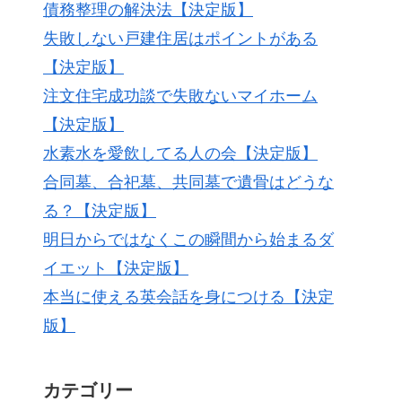
債務整理の解決法【決定版】
失敗しない戸建住居はポイントがある
【決定版】
注文住宅成功談で失敗ないマイホーム
【決定版】
水素水を愛飲してる人の会【決定版】
合同墓、合祀墓、共同墓で遺骨はどうな
る？【決定版】
明日からではなくこの瞬間から始まるダ
イエット【決定版】
本当に使える英会話を身につける【決定
版】
カテゴリー