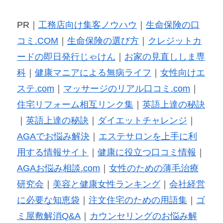
PR｜
工務店向け集客ノウハウ
｜
生命保険の口
コミ.COM
｜
生命保険の選び方
｜
クレジットカ
ードの即日発行じゃけん
｜
お家の見直ししま専
科
｜
健康マニアによる無病ライフ
｜
女性向けエ
ステ.com
｜
マッサージのリアル口コミ.com
｜
住宅リフォーム相互リンク集
｜
英語上達の秘訣
｜
英語上達の秘訣
｜
ダイエットチャレンジ
｜
AGAでお悩み解決
｜
エステサロンを上手に利
用する情報サイト
｜
健康に役立つ口コミ情報
｜
AGAお悩み相談.com
｜
女性のための薄毛治療
研究会
｜
美容と健康女性ランキング
｜
会社経営
に必要な知恵袋
｜
注文住宅のための用語集
｜
ゴ
ミ屋敷解消Q&A
｜
カウンセリングのお悩み解