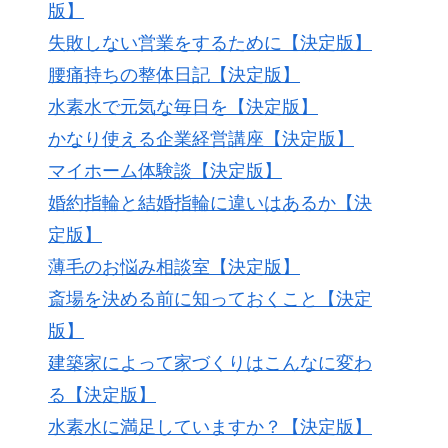
版】
失敗しない営業をするために【決定版】
腰痛持ちの整体日記【決定版】
水素水で元気な毎日を【決定版】
かなり使える企業経営講座【決定版】
マイホーム体験談【決定版】
婚約指輪と結婚指輪に違いはあるか【決
定版】
薄毛のお悩み相談室【決定版】
斎場を決める前に知っておくこと【決定
版】
建築家によって家づくりはこんなに変わ
る【決定版】
水素水に満足していますか？【決定版】