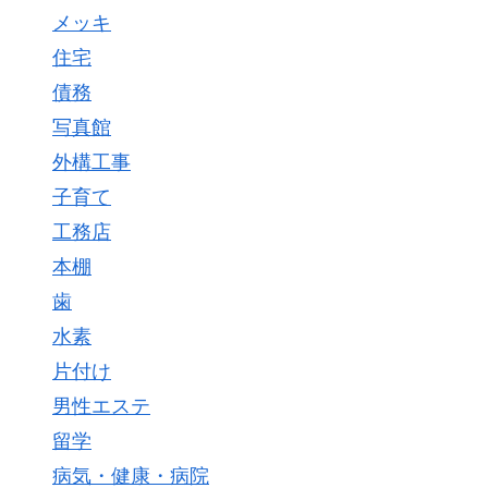
メッキ
住宅
債務
写真館
外構工事
子育て
工務店
本棚
歯
水素
片付け
男性エステ
留学
病気・健康・病院