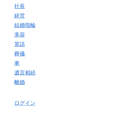
社長
経営
結婚指輪
美容
英語
葬儀
車
遺言相続
離婚
ログイン