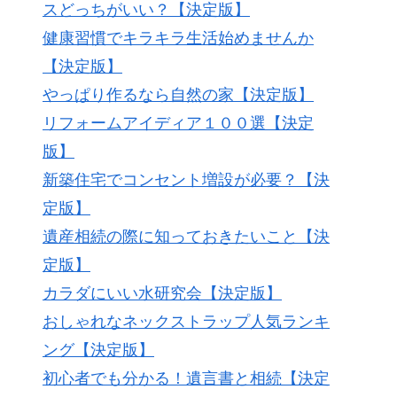
スどっちがいい？【決定版】
健康習慣でキラキラ生活始めませんか
【決定版】
やっぱり作るなら自然の家【決定版】
リフォームアイディア１００選【決定
版】
新築住宅でコンセント増設が必要？【決
定版】
遺産相続の際に知っておきたいこと【決
定版】
カラダにいい水研究会【決定版】
おしゃれなネックストラップ人気ランキ
ング【決定版】
初心者でも分かる！遺言書と相続【決定