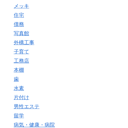
メッキ
住宅
債務
写真館
外構工事
子育て
工務店
本棚
歯
水素
片付け
男性エステ
留学
病気・健康・病院