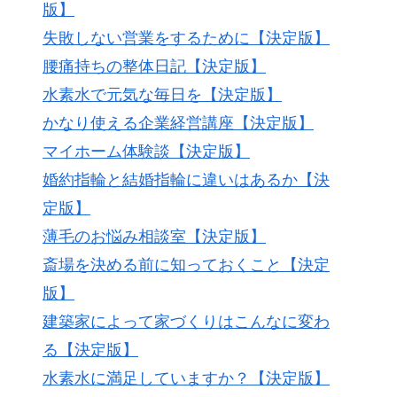
版】
失敗しない営業をするために【決定版】
腰痛持ちの整体日記【決定版】
水素水で元気な毎日を【決定版】
かなり使える企業経営講座【決定版】
マイホーム体験談【決定版】
婚約指輪と結婚指輪に違いはあるか【決
定版】
薄毛のお悩み相談室【決定版】
斎場を決める前に知っておくこと【決定
版】
建築家によって家づくりはこんなに変わ
る【決定版】
水素水に満足していますか？【決定版】