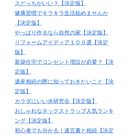
スどっちがいい？【決定版】
健康習慣でキラキラ生活始めませんか
【決定版】
やっぱり作るなら自然の家【決定版】
リフォームアイディア１００選【決定
版】
新築住宅でコンセント増設が必要？【決
定版】
遺産相続の際に知っておきたいこと【決
定版】
カラダにいい水研究会【決定版】
おしゃれなネックストラップ人気ランキ
ング【決定版】
初心者でも分かる！遺言書と相続【決定