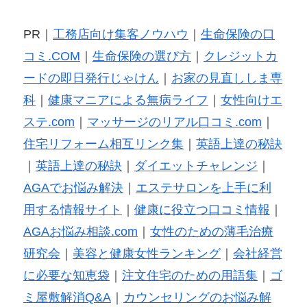
PR｜
工務店向け集客ノウハウ
｜
生命保険の口
コミ.COM
｜
生命保険の選び方
｜
クレジットカ
ードの即日発行じゃけん
｜
お家の見直ししま専
科
｜
健康マニアによる無病ライフ
｜
女性向けエ
ステ.com
｜
マッサージのリアル口コミ.com
｜
住宅リフォーム相互リンク集
｜
英語上達の秘訣
｜
英語上達の秘訣
｜
ダイエットチャレンジ
｜
AGAでお悩み解決
｜
エステサロンを上手に利
用する情報サイト
｜
健康に役立つ口コミ情報
｜
AGAお悩み相談.com
｜
女性のための薄毛治療
研究会
｜
美容と健康女性ランキング
｜
会社経営
に必要な知恵袋
｜
注文住宅のための用語集
｜
ゴ
ミ屋敷解消Q&A
｜
カウンセリングのお悩み解