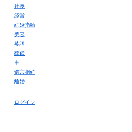
社長
経営
結婚指輪
美容
英語
葬儀
車
遺言相続
離婚
ログイン