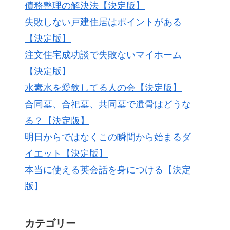
債務整理の解決法【決定版】
失敗しない戸建住居はポイントがある
【決定版】
注文住宅成功談で失敗ないマイホーム
【決定版】
水素水を愛飲してる人の会【決定版】
合同墓、合祀墓、共同墓で遺骨はどうな
る？【決定版】
明日からではなくこの瞬間から始まるダ
イエット【決定版】
本当に使える英会話を身につける【決定
版】
カテゴリー