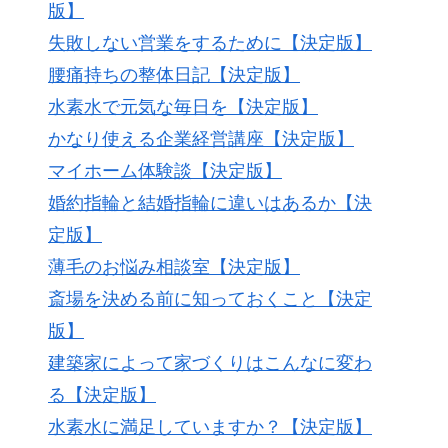
版】
失敗しない営業をするために【決定版】
腰痛持ちの整体日記【決定版】
水素水で元気な毎日を【決定版】
かなり使える企業経営講座【決定版】
マイホーム体験談【決定版】
婚約指輪と結婚指輪に違いはあるか【決
定版】
薄毛のお悩み相談室【決定版】
斎場を決める前に知っておくこと【決定
版】
建築家によって家づくりはこんなに変わ
る【決定版】
水素水に満足していますか？【決定版】