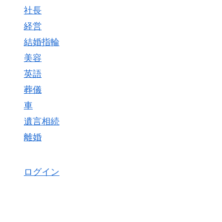
社長
経営
結婚指輪
美容
英語
葬儀
車
遺言相続
離婚
ログイン