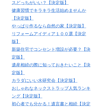
スどっちがいい？【決定版】
健康習慣でキラキラ生活始めませんか
【決定版】
やっぱり作るなら自然の家【決定版】
リフォームアイディア１００選【決定
版】
新築住宅でコンセント増設が必要？【決
定版】
遺産相続の際に知っておきたいこと【決
定版】
カラダにいい水研究会【決定版】
おしゃれなネックストラップ人気ランキ
ング【決定版】
初心者でも分かる！遺言書と相続【決定