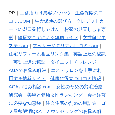
PR｜
工務店向け集客ノウハウ
｜
生命保険の口
コミ.COM
｜
生命保険の選び方
｜
クレジットカ
ードの即日発行じゃけん
｜
お家の見直ししま専
科
｜
健康マニアによる無病ライフ
｜
女性向けエ
ステ.com
｜
マッサージのリアル口コミ.com
｜
住宅リフォーム相互リンク集
｜
英語上達の秘訣
｜
英語上達の秘訣
｜
ダイエットチャレンジ
｜
AGAでお悩み解決
｜
エステサロンを上手に利
用する情報サイト
｜
健康に役立つ口コミ情報
｜
AGAお悩み相談.com
｜
女性のための薄毛治療
研究会
｜
美容と健康女性ランキング
｜
会社経営
に必要な知恵袋
｜
注文住宅のための用語集
｜
ゴ
ミ屋敷解消Q&A
｜
カウンセリングのお悩み解