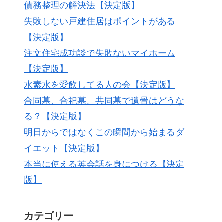
債務整理の解決法【決定版】
失敗しない戸建住居はポイントがある
【決定版】
注文住宅成功談で失敗ないマイホーム
【決定版】
水素水を愛飲してる人の会【決定版】
合同墓、合祀墓、共同墓で遺骨はどうな
る？【決定版】
明日からではなくこの瞬間から始まるダ
イエット【決定版】
本当に使える英会話を身につける【決定
版】
カテゴリー