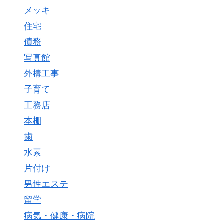
メッキ
住宅
債務
写真館
外構工事
子育て
工務店
本棚
歯
水素
片付け
男性エステ
留学
病気・健康・病院