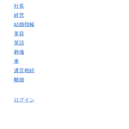
社長
経営
結婚指輪
美容
英語
葬儀
車
遺言相続
離婚
ログイン