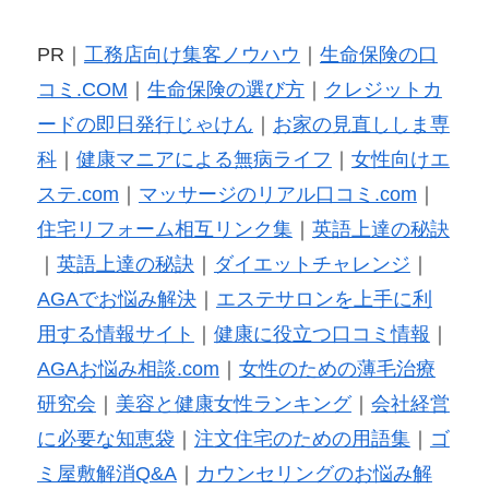
PR｜
工務店向け集客ノウハウ
｜
生命保険の口
コミ.COM
｜
生命保険の選び方
｜
クレジットカ
ードの即日発行じゃけん
｜
お家の見直ししま専
科
｜
健康マニアによる無病ライフ
｜
女性向けエ
ステ.com
｜
マッサージのリアル口コミ.com
｜
住宅リフォーム相互リンク集
｜
英語上達の秘訣
｜
英語上達の秘訣
｜
ダイエットチャレンジ
｜
AGAでお悩み解決
｜
エステサロンを上手に利
用する情報サイト
｜
健康に役立つ口コミ情報
｜
AGAお悩み相談.com
｜
女性のための薄毛治療
研究会
｜
美容と健康女性ランキング
｜
会社経営
に必要な知恵袋
｜
注文住宅のための用語集
｜
ゴ
ミ屋敷解消Q&A
｜
カウンセリングのお悩み解