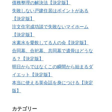
債務整理の解決法【決定版】
失敗しない戸建住居はポイントがある
【決定版】
注文住宅成功談で失敗ないマイホーム
【決定版】
水素水を愛飲してる人の会【決定版】
合同墓、合祀墓、共同墓で遺骨はどうな
る？【決定版】
明日からではなくこの瞬間から始まるダ
イエット【決定版】
本当に使える英会話を身につける【決定
版】
カテゴリー