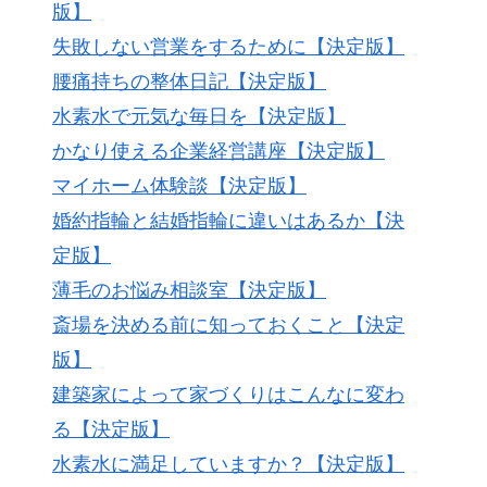
版】
失敗しない営業をするために【決定版】
腰痛持ちの整体日記【決定版】
水素水で元気な毎日を【決定版】
かなり使える企業経営講座【決定版】
マイホーム体験談【決定版】
婚約指輪と結婚指輪に違いはあるか【決
定版】
薄毛のお悩み相談室【決定版】
斎場を決める前に知っておくこと【決定
版】
建築家によって家づくりはこんなに変わ
る【決定版】
水素水に満足していますか？【決定版】