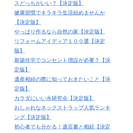
スどっちがいい？【決定版】
健康習慣でキラキラ生活始めませんか
【決定版】
やっぱり作るなら自然の家【決定版】
リフォームアイディア１００選【決定
版】
新築住宅でコンセント増設が必要？【決
定版】
遺産相続の際に知っておきたいこと【決
定版】
カラダにいい水研究会【決定版】
おしゃれなネックストラップ人気ランキ
ング【決定版】
初心者でも分かる！遺言書と相続【決定