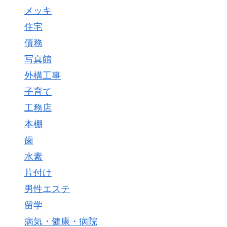
メッキ
住宅
債務
写真館
外構工事
子育て
工務店
本棚
歯
水素
片付け
男性エステ
留学
病気・健康・病院