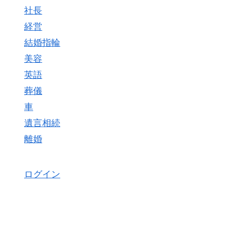
社長
経営
結婚指輪
美容
英語
葬儀
車
遺言相続
離婚
ログイン