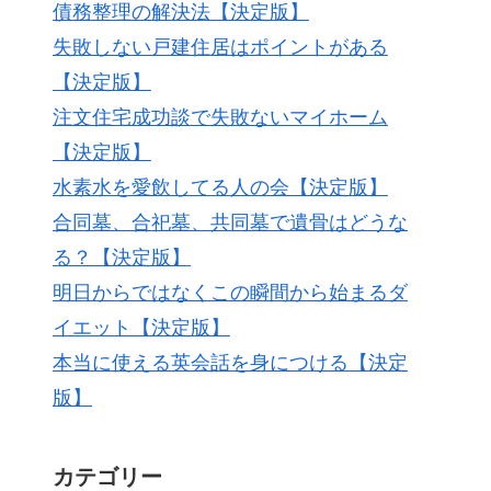
債務整理の解決法【決定版】
失敗しない戸建住居はポイントがある
【決定版】
注文住宅成功談で失敗ないマイホーム
【決定版】
水素水を愛飲してる人の会【決定版】
合同墓、合祀墓、共同墓で遺骨はどうな
る？【決定版】
明日からではなくこの瞬間から始まるダ
イエット【決定版】
本当に使える英会話を身につける【決定
版】
カテゴリー