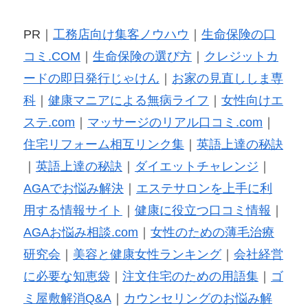
PR｜
工務店向け集客ノウハウ
｜
生命保険の口
コミ.COM
｜
生命保険の選び方
｜
クレジットカ
ードの即日発行じゃけん
｜
お家の見直ししま専
科
｜
健康マニアによる無病ライフ
｜
女性向けエ
ステ.com
｜
マッサージのリアル口コミ.com
｜
住宅リフォーム相互リンク集
｜
英語上達の秘訣
｜
英語上達の秘訣
｜
ダイエットチャレンジ
｜
AGAでお悩み解決
｜
エステサロンを上手に利
用する情報サイト
｜
健康に役立つ口コミ情報
｜
AGAお悩み相談.com
｜
女性のための薄毛治療
研究会
｜
美容と健康女性ランキング
｜
会社経営
に必要な知恵袋
｜
注文住宅のための用語集
｜
ゴ
ミ屋敷解消Q&A
｜
カウンセリングのお悩み解