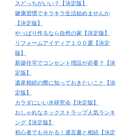
スどっちがいい？【決定版】
健康習慣でキラキラ生活始めませんか
【決定版】
やっぱり作るなら自然の家【決定版】
リフォームアイディア１００選【決定
版】
新築住宅でコンセント増設が必要？【決
定版】
遺産相続の際に知っておきたいこと【決
定版】
カラダにいい水研究会【決定版】
おしゃれなネックストラップ人気ランキ
ング【決定版】
初心者でも分かる！遺言書と相続【決定