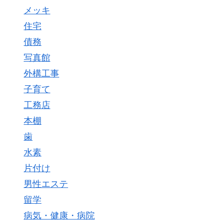
メッキ
住宅
債務
写真館
外構工事
子育て
工務店
本棚
歯
水素
片付け
男性エステ
留学
病気・健康・病院