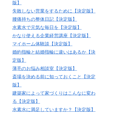
版】
失敗しない営業をするために【決定版】
腰痛持ちの整体日記【決定版】
水素水で元気な毎日を【決定版】
かなり使える企業経営講座【決定版】
マイホーム体験談【決定版】
婚約指輪と結婚指輪に違いはあるか【決
定版】
薄毛のお悩み相談室【決定版】
斎場を決める前に知っておくこと【決定
版】
建築家によって家づくりはこんなに変わ
る【決定版】
水素水に満足していますか？【決定版】