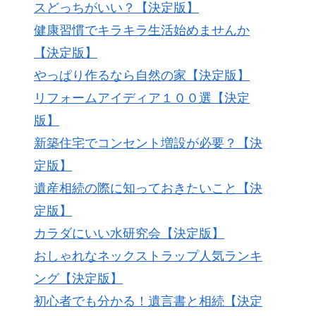
スどっちがいい？【決定版】
健康習慣でキラキラ生活始めませんか
【決定版】
やっぱり作るなら自然の家【決定版】
リフォームアイディア１００選【決定
版】
新築住宅でコンセント増設が必要？【決
定版】
遺産相続の際に知っておきたいこと【決
定版】
カラダにいい水研究会【決定版】
おしゃれなネックストラップ人気ランキ
ング【決定版】
初心者でも分かる！遺言書と相続【決定