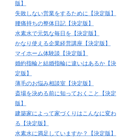
版】
失敗しない営業をするために【決定版】
腰痛持ちの整体日記【決定版】
水素水で元気な毎日を【決定版】
かなり使える企業経営講座【決定版】
マイホーム体験談【決定版】
婚約指輪と結婚指輪に違いはあるか【決
定版】
薄毛のお悩み相談室【決定版】
斎場を決める前に知っておくこと【決定
版】
建築家によって家づくりはこんなに変わ
る【決定版】
水素水に満足していますか？【決定版】