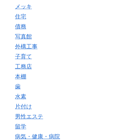
メッキ
住宅
債務
写真館
外構工事
子育て
工務店
本棚
歯
水素
片付け
男性エステ
留学
病気・健康・病院