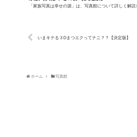
「家族写真は幸せの源」は、写真館について詳しく解説し
いまキテる３Dまつエクってナニ？？【決定版】
ホーム
写真館