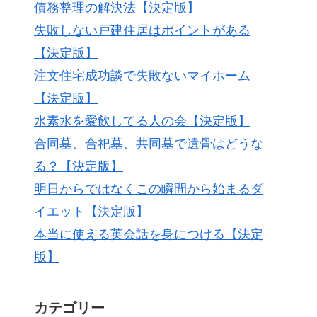
債務整理の解決法【決定版】
失敗しない戸建住居はポイントがある
【決定版】
注文住宅成功談で失敗ないマイホーム
【決定版】
水素水を愛飲してる人の会【決定版】
合同墓、合祀墓、共同墓で遺骨はどうな
る？【決定版】
明日からではなくこの瞬間から始まるダ
イエット【決定版】
本当に使える英会話を身につける【決定
版】
カテゴリー