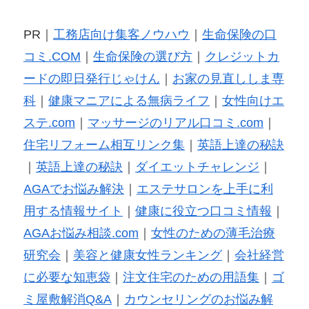
PR｜
工務店向け集客ノウハウ
｜
生命保険の口
コミ.COM
｜
生命保険の選び方
｜
クレジットカ
ードの即日発行じゃけん
｜
お家の見直ししま専
科
｜
健康マニアによる無病ライフ
｜
女性向けエ
ステ.com
｜
マッサージのリアル口コミ.com
｜
住宅リフォーム相互リンク集
｜
英語上達の秘訣
｜
英語上達の秘訣
｜
ダイエットチャレンジ
｜
AGAでお悩み解決
｜
エステサロンを上手に利
用する情報サイト
｜
健康に役立つ口コミ情報
｜
AGAお悩み相談.com
｜
女性のための薄毛治療
研究会
｜
美容と健康女性ランキング
｜
会社経営
に必要な知恵袋
｜
注文住宅のための用語集
｜
ゴ
ミ屋敷解消Q&A
｜
カウンセリングのお悩み解