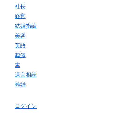
社長
経営
結婚指輪
美容
英語
葬儀
車
遺言相続
離婚
ログイン