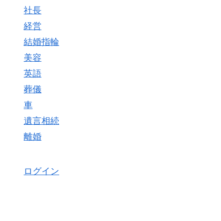
社長
経営
結婚指輪
美容
英語
葬儀
車
遺言相続
離婚
ログイン