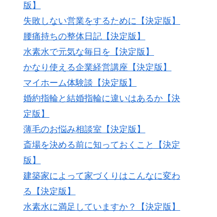
版】
失敗しない営業をするために【決定版】
腰痛持ちの整体日記【決定版】
水素水で元気な毎日を【決定版】
かなり使える企業経営講座【決定版】
マイホーム体験談【決定版】
婚約指輪と結婚指輪に違いはあるか【決
定版】
薄毛のお悩み相談室【決定版】
斎場を決める前に知っておくこと【決定
版】
建築家によって家づくりはこんなに変わ
る【決定版】
水素水に満足していますか？【決定版】