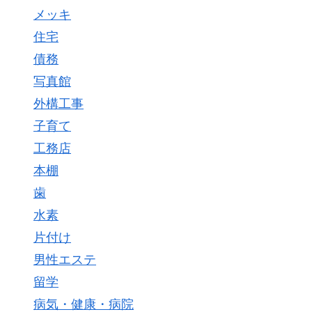
メッキ
住宅
債務
写真館
外構工事
子育て
工務店
本棚
歯
水素
片付け
男性エステ
留学
病気・健康・病院