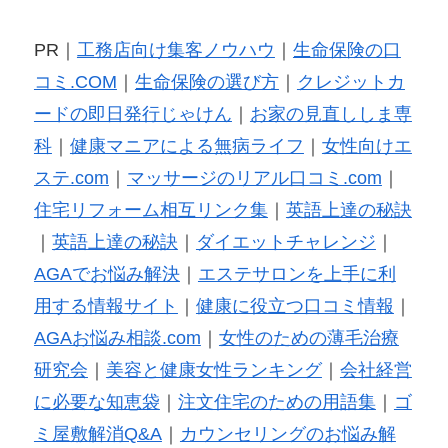
PR｜
工務店向け集客ノウハウ
｜
生命保険の口
コミ.COM
｜
生命保険の選び方
｜
クレジットカ
ードの即日発行じゃけん
｜
お家の見直ししま専
科
｜
健康マニアによる無病ライフ
｜
女性向けエ
ステ.com
｜
マッサージのリアル口コミ.com
｜
住宅リフォーム相互リンク集
｜
英語上達の秘訣
｜
英語上達の秘訣
｜
ダイエットチャレンジ
｜
AGAでお悩み解決
｜
エステサロンを上手に利
用する情報サイト
｜
健康に役立つ口コミ情報
｜
AGAお悩み相談.com
｜
女性のための薄毛治療
研究会
｜
美容と健康女性ランキング
｜
会社経営
に必要な知恵袋
｜
注文住宅のための用語集
｜
ゴ
ミ屋敷解消Q&A
｜
カウンセリングのお悩み解