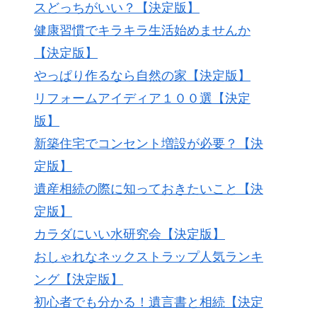
スどっちがいい？【決定版】
健康習慣でキラキラ生活始めませんか
【決定版】
やっぱり作るなら自然の家【決定版】
リフォームアイディア１００選【決定
版】
新築住宅でコンセント増設が必要？【決
定版】
遺産相続の際に知っておきたいこと【決
定版】
カラダにいい水研究会【決定版】
おしゃれなネックストラップ人気ランキ
ング【決定版】
初心者でも分かる！遺言書と相続【決定