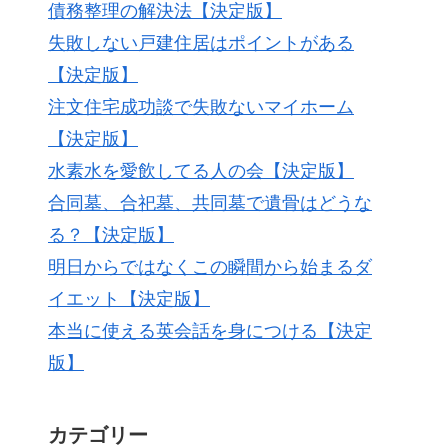
債務整理の解決法【決定版】
失敗しない戸建住居はポイントがある
【決定版】
注文住宅成功談で失敗ないマイホーム
【決定版】
水素水を愛飲してる人の会【決定版】
合同墓、合祀墓、共同墓で遺骨はどうな
る？【決定版】
明日からではなくこの瞬間から始まるダ
イエット【決定版】
本当に使える英会話を身につける【決定
版】
カテゴリー