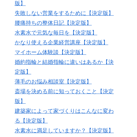
版】
失敗しない営業をするために【決定版】
腰痛持ちの整体日記【決定版】
水素水で元気な毎日を【決定版】
かなり使える企業経営講座【決定版】
マイホーム体験談【決定版】
婚約指輪と結婚指輪に違いはあるか【決
定版】
薄毛のお悩み相談室【決定版】
斎場を決める前に知っておくこと【決定
版】
建築家によって家づくりはこんなに変わ
る【決定版】
水素水に満足していますか？【決定版】