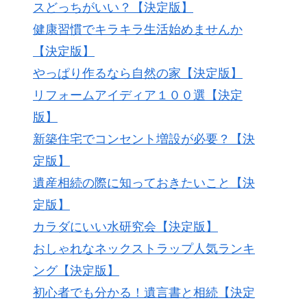
スどっちがいい？【決定版】
健康習慣でキラキラ生活始めませんか
【決定版】
やっぱり作るなら自然の家【決定版】
リフォームアイディア１００選【決定
版】
新築住宅でコンセント増設が必要？【決
定版】
遺産相続の際に知っておきたいこと【決
定版】
カラダにいい水研究会【決定版】
おしゃれなネックストラップ人気ランキ
ング【決定版】
初心者でも分かる！遺言書と相続【決定