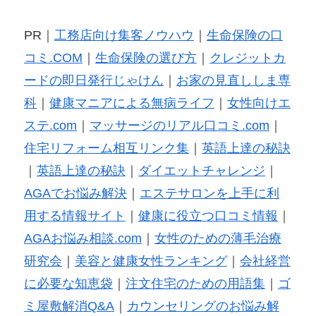
PR｜
工務店向け集客ノウハウ
｜
生命保険の口
コミ.COM
｜
生命保険の選び方
｜
クレジットカ
ードの即日発行じゃけん
｜
お家の見直ししま専
科
｜
健康マニアによる無病ライフ
｜
女性向けエ
ステ.com
｜
マッサージのリアル口コミ.com
｜
住宅リフォーム相互リンク集
｜
英語上達の秘訣
｜
英語上達の秘訣
｜
ダイエットチャレンジ
｜
AGAでお悩み解決
｜
エステサロンを上手に利
用する情報サイト
｜
健康に役立つ口コミ情報
｜
AGAお悩み相談.com
｜
女性のための薄毛治療
研究会
｜
美容と健康女性ランキング
｜
会社経営
に必要な知恵袋
｜
注文住宅のための用語集
｜
ゴ
ミ屋敷解消Q&A
｜
カウンセリングのお悩み解