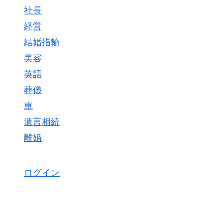
社長
経営
結婚指輪
美容
英語
葬儀
車
遺言相続
離婚
ログイン