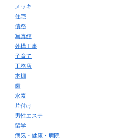
メッキ
住宅
債務
写真館
外構工事
子育て
工務店
本棚
歯
水素
片付け
男性エステ
留学
病気・健康・病院