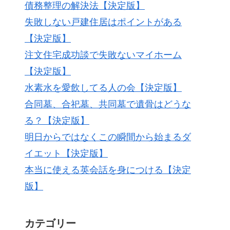
債務整理の解決法【決定版】
失敗しない戸建住居はポイントがある
【決定版】
注文住宅成功談で失敗ないマイホーム
【決定版】
水素水を愛飲してる人の会【決定版】
合同墓、合祀墓、共同墓で遺骨はどうな
る？【決定版】
明日からではなくこの瞬間から始まるダ
イエット【決定版】
本当に使える英会話を身につける【決定
版】
カテゴリー