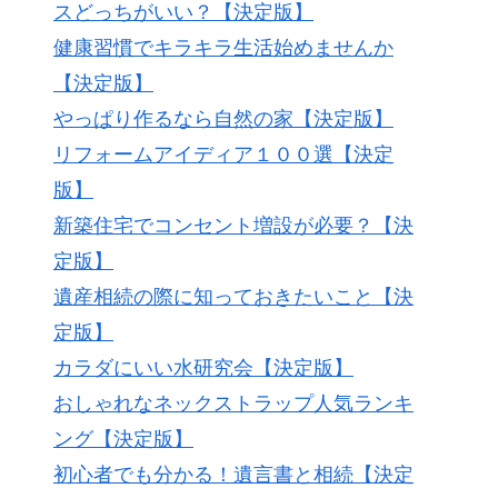
スどっちがいい？【決定版】
健康習慣でキラキラ生活始めませんか
【決定版】
やっぱり作るなら自然の家【決定版】
リフォームアイディア１００選【決定
版】
新築住宅でコンセント増設が必要？【決
定版】
遺産相続の際に知っておきたいこと【決
定版】
カラダにいい水研究会【決定版】
おしゃれなネックストラップ人気ランキ
ング【決定版】
初心者でも分かる！遺言書と相続【決定