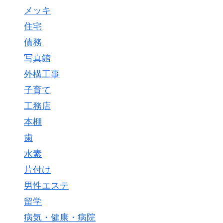
メッキ
住宅
債務
写真館
外構工事
子育て
工務店
本棚
歯
水素
片付け
男性エステ
留学
病気・健康・病院