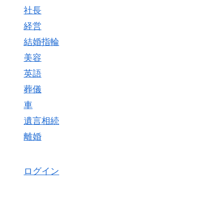
社長
経営
結婚指輪
美容
英語
葬儀
車
遺言相続
離婚
ログイン