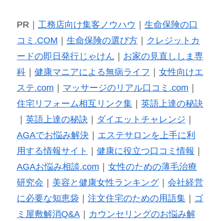
PR｜
工務店向け集客ノウハウ
｜
生命保険の口
コミ.COM
｜
生命保険の選び方
｜
クレジットカ
ードの即日発行じゃけん
｜
お家の見直ししま専
科
｜
健康マニアによる無病ライフ
｜
女性向けエ
ステ.com
｜
マッサージのリアル口コミ.com
｜
住宅リフォーム相互リンク集
｜
英語上達の秘訣
｜
英語上達の秘訣
｜
ダイエットチャレンジ
｜
AGAでお悩み解決
｜
エステサロンを上手に利
用する情報サイト
｜
健康に役立つ口コミ情報
｜
AGAお悩み相談.com
｜
女性のための薄毛治療
研究会
｜
美容と健康女性ランキング
｜
会社経営
に必要な知恵袋
｜
注文住宅のための用語集
｜
ゴ
ミ屋敷解消Q&A
｜
カウンセリングのお悩み解