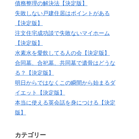
債務整理の解決法【決定版】
失敗しない戸建住居はポイントがある
【決定版】
注文住宅成功談で失敗ないマイホーム
【決定版】
水素水を愛飲してる人の会【決定版】
合同墓、合祀墓、共同墓で遺骨はどうな
る？【決定版】
明日からではなくこの瞬間から始まるダ
イエット【決定版】
本当に使える英会話を身につける【決定
版】
カテゴリー