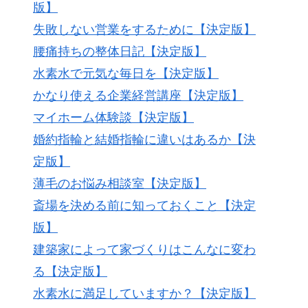
版】
失敗しない営業をするために【決定版】
腰痛持ちの整体日記【決定版】
水素水で元気な毎日を【決定版】
かなり使える企業経営講座【決定版】
マイホーム体験談【決定版】
婚約指輪と結婚指輪に違いはあるか【決
定版】
薄毛のお悩み相談室【決定版】
斎場を決める前に知っておくこと【決定
版】
建築家によって家づくりはこんなに変わ
る【決定版】
水素水に満足していますか？【決定版】