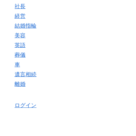
社長
経営
結婚指輪
美容
英語
葬儀
車
遺言相続
離婚
ログイン