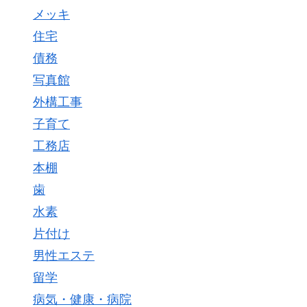
メッキ
住宅
債務
写真館
外構工事
子育て
工務店
本棚
歯
水素
片付け
男性エステ
留学
病気・健康・病院