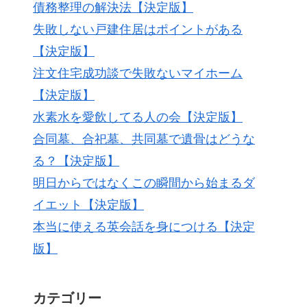
債務整理の解決法【決定版】
失敗しない戸建住居はポイントがある
【決定版】
注文住宅成功談で失敗ないマイホーム
【決定版】
水素水を愛飲してる人の会【決定版】
合同墓、合祀墓、共同墓で遺骨はどうな
る？【決定版】
明日からではなくこの瞬間から始まるダ
イエット【決定版】
本当に使える英会話を身につける【決定
版】
カテゴリー