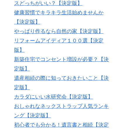
スどっちがいい？【決定版】
健康習慣でキラキラ生活始めませんか
【決定版】
やっぱり作るなら自然の家【決定版】
リフォームアイディア１００選【決定
版】
新築住宅でコンセント増設が必要？【決
定版】
遺産相続の際に知っておきたいこと【決
定版】
カラダにいい水研究会【決定版】
おしゃれなネックストラップ人気ランキ
ング【決定版】
初心者でも分かる！遺言書と相続【決定