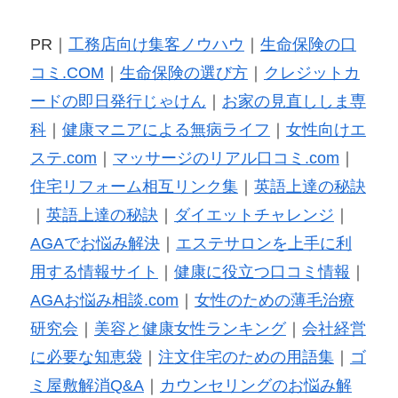
PR｜
工務店向け集客ノウハウ
｜
生命保険の口
コミ.COM
｜
生命保険の選び方
｜
クレジットカ
ードの即日発行じゃけん
｜
お家の見直ししま専
科
｜
健康マニアによる無病ライフ
｜
女性向けエ
ステ.com
｜
マッサージのリアル口コミ.com
｜
住宅リフォーム相互リンク集
｜
英語上達の秘訣
｜
英語上達の秘訣
｜
ダイエットチャレンジ
｜
AGAでお悩み解決
｜
エステサロンを上手に利
用する情報サイト
｜
健康に役立つ口コミ情報
｜
AGAお悩み相談.com
｜
女性のための薄毛治療
研究会
｜
美容と健康女性ランキング
｜
会社経営
に必要な知恵袋
｜
注文住宅のための用語集
｜
ゴ
ミ屋敷解消Q&A
｜
カウンセリングのお悩み解