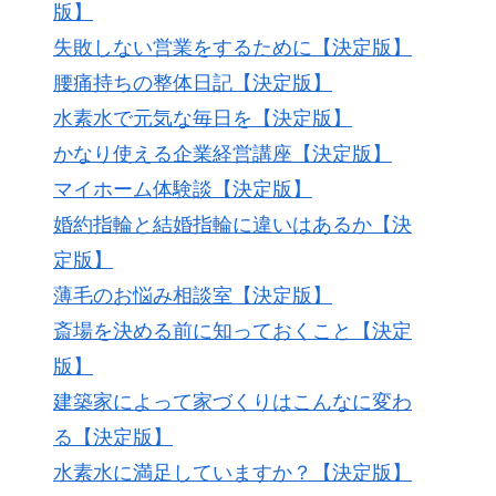
版】
失敗しない営業をするために【決定版】
腰痛持ちの整体日記【決定版】
水素水で元気な毎日を【決定版】
かなり使える企業経営講座【決定版】
マイホーム体験談【決定版】
婚約指輪と結婚指輪に違いはあるか【決
定版】
薄毛のお悩み相談室【決定版】
斎場を決める前に知っておくこと【決定
版】
建築家によって家づくりはこんなに変わ
る【決定版】
水素水に満足していますか？【決定版】