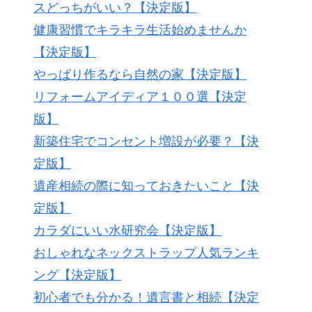
スどっちがいい？【決定版】
健康習慣でキラキラ生活始めませんか
【決定版】
やっぱり作るなら自然の家【決定版】
リフォームアイディア１００選【決定
版】
新築住宅でコンセント増設が必要？【決
定版】
遺産相続の際に知っておきたいこと【決
定版】
カラダにいい水研究会【決定版】
おしゃれなネックストラップ人気ランキ
ング【決定版】
初心者でも分かる！遺言書と相続【決定