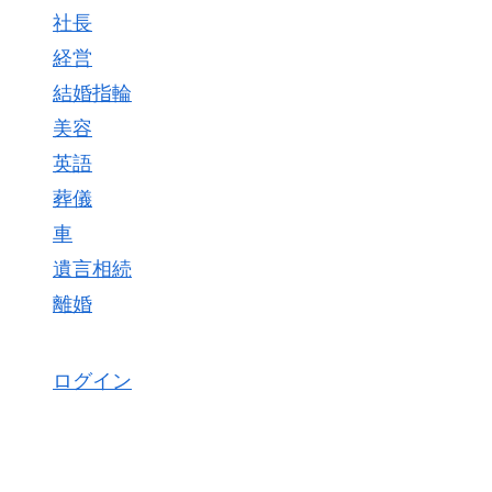
社長
経営
結婚指輪
美容
英語
葬儀
車
遺言相続
離婚
ログイン