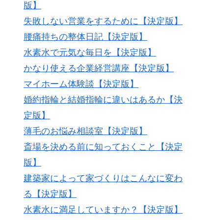
版】
失敗しない営業をするために【決定版】
腰痛持ちの整体日記【決定版】
水素水で元気な毎日を【決定版】
かなり使える企業経営講座【決定版】
マイホーム体験談【決定版】
婚約指輪と結婚指輪に違いはあるか【決
定版】
薄毛のお悩み相談室【決定版】
斎場を決める前に知っておくこと【決定
版】
建築家によって家づくりはこんなに変わ
る【決定版】
水素水に満足していますか？【決定版】