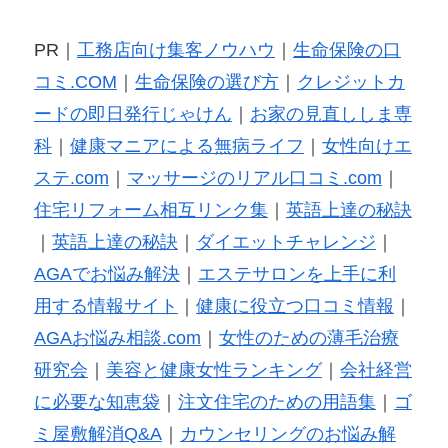
PR｜
工務店向け集客ノウハウ
｜
生命保険の口
コミ.COM
｜
生命保険の選び方
｜
クレジットカ
ードの即日発行じゃけん
｜
お家の見直ししま専
科
｜
健康マニアによる無病ライフ
｜
女性向けエ
ステ.com
｜
マッサージのリアル口コミ.com
｜
住宅リフォーム相互リンク集
｜
英語上達の秘訣
｜
英語上達の秘訣
｜
ダイエットチャレンジ
｜
AGAでお悩み解決
｜
エステサロンを上手に利
用する情報サイト
｜
健康に役立つ口コミ情報
｜
AGAお悩み相談.com
｜
女性のための薄毛治療
研究会
｜
美容と健康女性ランキング
｜
会社経営
に必要な知恵袋
｜
注文住宅のための用語集
｜
ゴ
ミ屋敷解消Q&A
｜
カウンセリングのお悩み解