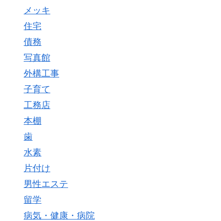
メッキ
住宅
債務
写真館
外構工事
子育て
工務店
本棚
歯
水素
片付け
男性エステ
留学
病気・健康・病院