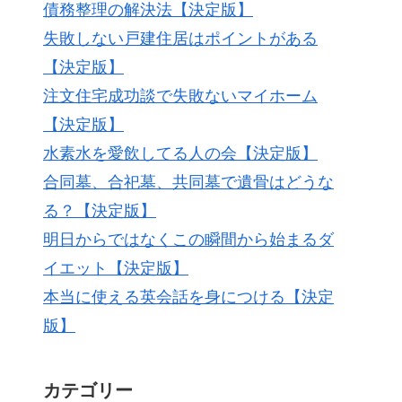
債務整理の解決法【決定版】
失敗しない戸建住居はポイントがある
【決定版】
注文住宅成功談で失敗ないマイホーム
【決定版】
水素水を愛飲してる人の会【決定版】
合同墓、合祀墓、共同墓で遺骨はどうな
る？【決定版】
明日からではなくこの瞬間から始まるダ
イエット【決定版】
本当に使える英会話を身につける【決定
版】
カテゴリー