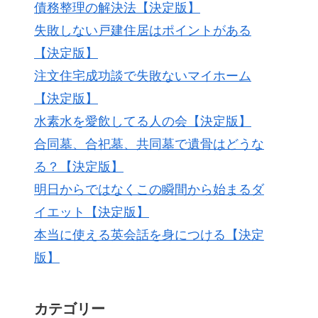
債務整理の解決法【決定版】
失敗しない戸建住居はポイントがある
【決定版】
注文住宅成功談で失敗ないマイホーム
【決定版】
水素水を愛飲してる人の会【決定版】
合同墓、合祀墓、共同墓で遺骨はどうな
る？【決定版】
明日からではなくこの瞬間から始まるダ
イエット【決定版】
本当に使える英会話を身につける【決定
版】
カテゴリー