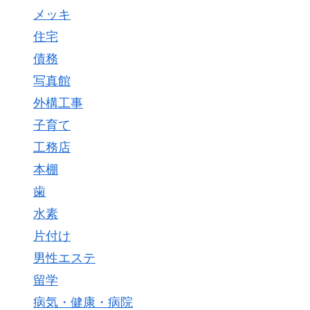
メッキ
住宅
債務
写真館
外構工事
子育て
工務店
本棚
歯
水素
片付け
男性エステ
留学
病気・健康・病院