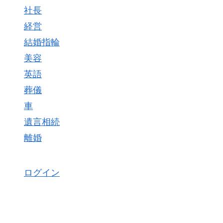
社長
経営
結婚指輪
美容
英語
葬儀
車
遺言相続
離婚
ログイン