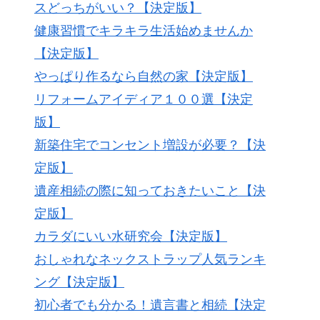
スどっちがいい？【決定版】
健康習慣でキラキラ生活始めませんか
【決定版】
やっぱり作るなら自然の家【決定版】
リフォームアイディア１００選【決定
版】
新築住宅でコンセント増設が必要？【決
定版】
遺産相続の際に知っておきたいこと【決
定版】
カラダにいい水研究会【決定版】
おしゃれなネックストラップ人気ランキ
ング【決定版】
初心者でも分かる！遺言書と相続【決定