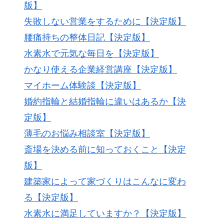
版】
失敗しない営業をするために【決定版】
腰痛持ちの整体日記【決定版】
水素水で元気な毎日を【決定版】
かなり使える企業経営講座【決定版】
マイホーム体験談【決定版】
婚約指輪と結婚指輪に違いはあるか【決
定版】
薄毛のお悩み相談室【決定版】
斎場を決める前に知っておくこと【決定
版】
建築家によって家づくりはこんなに変わ
る【決定版】
水素水に満足していますか？【決定版】