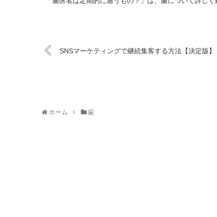
「歯医者は定期的に通うもの？」は、歯について詳しく解
SNSマーケティングで継続集客する方法【決定版】
ホーム
歯