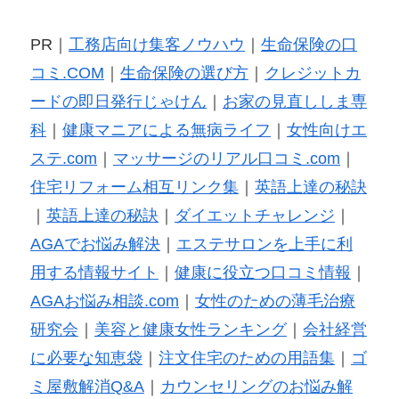
PR｜
工務店向け集客ノウハウ
｜
生命保険の口
コミ.COM
｜
生命保険の選び方
｜
クレジットカ
ードの即日発行じゃけん
｜
お家の見直ししま専
科
｜
健康マニアによる無病ライフ
｜
女性向けエ
ステ.com
｜
マッサージのリアル口コミ.com
｜
住宅リフォーム相互リンク集
｜
英語上達の秘訣
｜
英語上達の秘訣
｜
ダイエットチャレンジ
｜
AGAでお悩み解決
｜
エステサロンを上手に利
用する情報サイト
｜
健康に役立つ口コミ情報
｜
AGAお悩み相談.com
｜
女性のための薄毛治療
研究会
｜
美容と健康女性ランキング
｜
会社経営
に必要な知恵袋
｜
注文住宅のための用語集
｜
ゴ
ミ屋敷解消Q&A
｜
カウンセリングのお悩み解