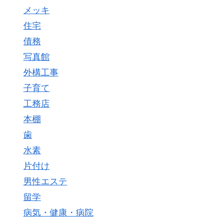
メッキ
住宅
債務
写真館
外構工事
子育て
工務店
本棚
歯
水素
片付け
男性エステ
留学
病気・健康・病院