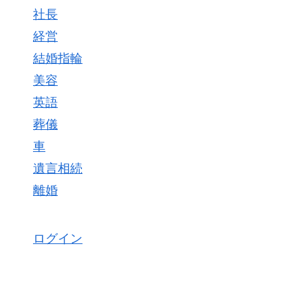
社長
経営
結婚指輪
美容
英語
葬儀
車
遺言相続
離婚
ログイン