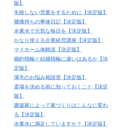
版】
失敗しない営業をするために【決定版】
腰痛持ちの整体日記【決定版】
水素水で元気な毎日を【決定版】
かなり使える企業経営講座【決定版】
マイホーム体験談【決定版】
婚約指輪と結婚指輪に違いはあるか【決
定版】
薄毛のお悩み相談室【決定版】
斎場を決める前に知っておくこと【決定
版】
建築家によって家づくりはこんなに変わ
る【決定版】
水素水に満足していますか？【決定版】