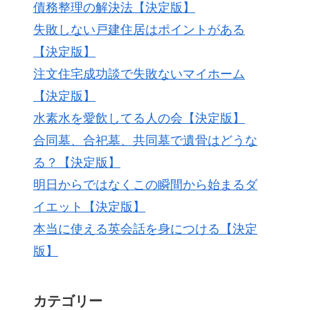
債務整理の解決法【決定版】
失敗しない戸建住居はポイントがある
【決定版】
注文住宅成功談で失敗ないマイホーム
【決定版】
水素水を愛飲してる人の会【決定版】
合同墓、合祀墓、共同墓で遺骨はどうな
る？【決定版】
明日からではなくこの瞬間から始まるダ
イエット【決定版】
本当に使える英会話を身につける【決定
版】
カテゴリー