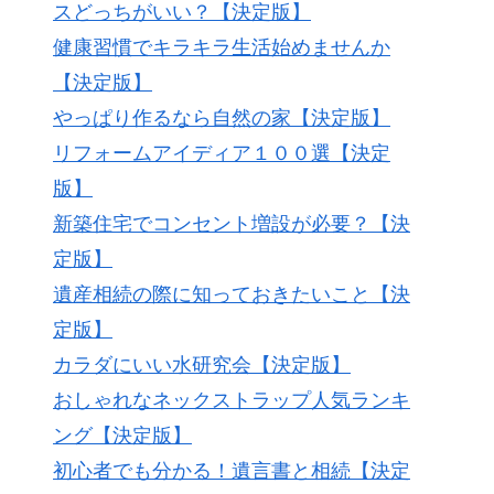
スどっちがいい？【決定版】
健康習慣でキラキラ生活始めませんか
【決定版】
やっぱり作るなら自然の家【決定版】
リフォームアイディア１００選【決定
版】
新築住宅でコンセント増設が必要？【決
定版】
遺産相続の際に知っておきたいこと【決
定版】
カラダにいい水研究会【決定版】
おしゃれなネックストラップ人気ランキ
ング【決定版】
初心者でも分かる！遺言書と相続【決定