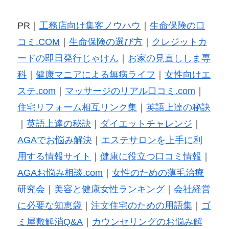
PR｜
工務店向け集客ノウハウ
｜
生命保険の口
コミ.COM
｜
生命保険の選び方
｜
クレジットカ
ードの即日発行じゃけん
｜
お家の見直ししま専
科
｜
健康マニアによる無病ライフ
｜
女性向けエ
ステ.com
｜
マッサージのリアル口コミ.com
｜
住宅リフォーム相互リンク集
｜
英語上達の秘訣
｜
英語上達の秘訣
｜
ダイエットチャレンジ
｜
AGAでお悩み解決
｜
エステサロンを上手に利
用する情報サイト
｜
健康に役立つ口コミ情報
｜
AGAお悩み相談.com
｜
女性のための薄毛治療
研究会
｜
美容と健康女性ランキング
｜
会社経営
に必要な知恵袋
｜
注文住宅のための用語集
｜
ゴ
ミ屋敷解消Q&A
｜
カウンセリングのお悩み解