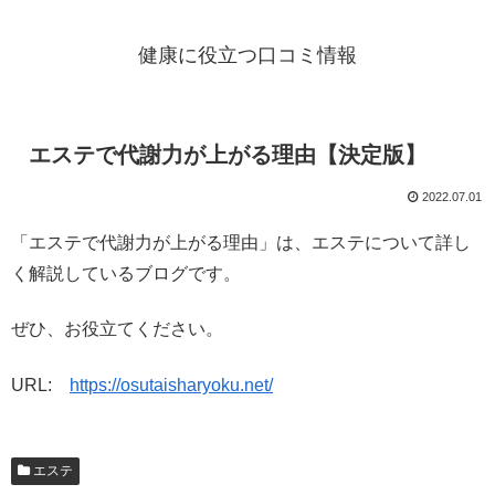
健康に役立つ口コミ情報
エステで代謝力が上がる理由【決定版】
2022.07.01
「エステで代謝力が上がる理由」は、エステについて詳し
く解説しているブログです。
ぜひ、お役立てください。
URL:
https://osutaisharyoku.net/
エステ