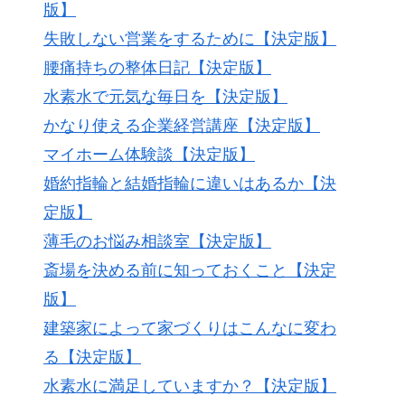
版】
失敗しない営業をするために【決定版】
腰痛持ちの整体日記【決定版】
水素水で元気な毎日を【決定版】
かなり使える企業経営講座【決定版】
マイホーム体験談【決定版】
婚約指輪と結婚指輪に違いはあるか【決
定版】
薄毛のお悩み相談室【決定版】
斎場を決める前に知っておくこと【決定
版】
建築家によって家づくりはこんなに変わ
る【決定版】
水素水に満足していますか？【決定版】