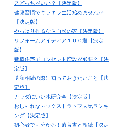
スどっちがいい？【決定版】
健康習慣でキラキラ生活始めませんか
【決定版】
やっぱり作るなら自然の家【決定版】
リフォームアイディア１００選【決定
版】
新築住宅でコンセント増設が必要？【決
定版】
遺産相続の際に知っておきたいこと【決
定版】
カラダにいい水研究会【決定版】
おしゃれなネックストラップ人気ランキ
ング【決定版】
初心者でも分かる！遺言書と相続【決定