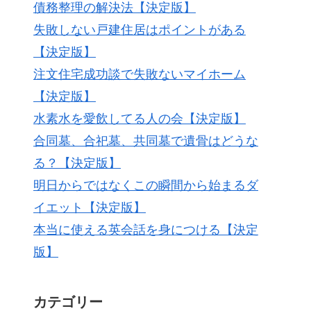
債務整理の解決法【決定版】
失敗しない戸建住居はポイントがある
【決定版】
注文住宅成功談で失敗ないマイホーム
【決定版】
水素水を愛飲してる人の会【決定版】
合同墓、合祀墓、共同墓で遺骨はどうな
る？【決定版】
明日からではなくこの瞬間から始まるダ
イエット【決定版】
本当に使える英会話を身につける【決定
版】
カテゴリー