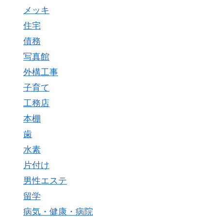
メッキ
住宅
債務
写真館
外構工事
子育て
工務店
本棚
歯
水素
片付け
男性エステ
留学
病気・健康・病院