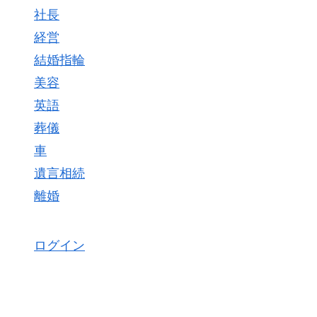
社長
経営
結婚指輪
美容
英語
葬儀
車
遺言相続
離婚
ログイン