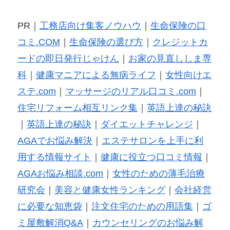
PR｜
工務店向け集客ノウハウ
｜
生命保険の口
コミ.COM
｜
生命保険の選び方
｜
クレジットカ
ードの即日発行じゃけん
｜
お家の見直ししま専
科
｜
健康マニアによる無病ライフ
｜
女性向けエ
ステ.com
｜
マッサージのリアル口コミ.com
｜
住宅リフォーム相互リンク集
｜
英語上達の秘訣
｜
英語上達の秘訣
｜
ダイエットチャレンジ
｜
AGAでお悩み解決
｜
エステサロンを上手に利
用する情報サイト
｜
健康に役立つ口コミ情報
｜
AGAお悩み相談.com
｜
女性のための薄毛治療
研究会
｜
美容と健康女性ランキング
｜
会社経営
に必要な知恵袋
｜
注文住宅のための用語集
｜
ゴ
ミ屋敷解消Q&A
｜
カウンセリングのお悩み解