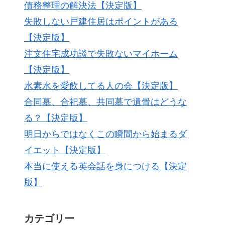
債務整理の解決法【決定版】
失敗しない戸建住居はポイントがある
【決定版】
注文住宅成功談で失敗ないマイホーム
【決定版】
水素水を愛飲してる人の会【決定版】
合同墓、合祀墓、共同墓で遺骨はどうな
る？【決定版】
明日からではなくこの瞬間から始まるダ
イエット【決定版】
本当に使える英会話を身につける【決定
版】
カテゴリー