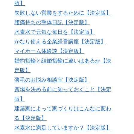
版】
失敗しない営業をするために【決定版】
腰痛持ちの整体日記【決定版】
水素水で元気な毎日を【決定版】
かなり使える企業経営講座【決定版】
マイホーム体験談【決定版】
婚約指輪と結婚指輪に違いはあるか【決
定版】
薄毛のお悩み相談室【決定版】
斎場を決める前に知っておくこと【決定
版】
建築家によって家づくりはこんなに変わ
る【決定版】
水素水に満足していますか？【決定版】