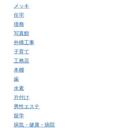
メッキ
住宅
債務
写真館
外構工事
子育て
工務店
本棚
歯
水素
片付け
男性エステ
留学
病気・健康・病院