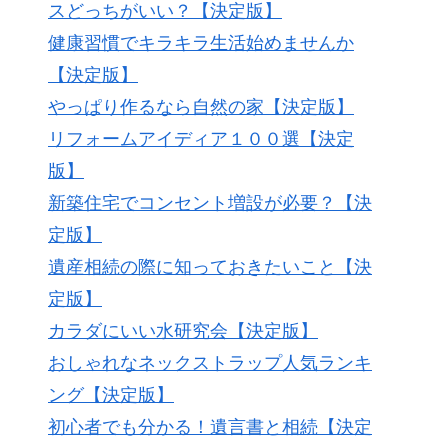
スどっちがいい？【決定版】
健康習慣でキラキラ生活始めませんか
【決定版】
やっぱり作るなら自然の家【決定版】
リフォームアイディア１００選【決定
版】
新築住宅でコンセント増設が必要？【決
定版】
遺産相続の際に知っておきたいこと【決
定版】
カラダにいい水研究会【決定版】
おしゃれなネックストラップ人気ランキ
ング【決定版】
初心者でも分かる！遺言書と相続【決定