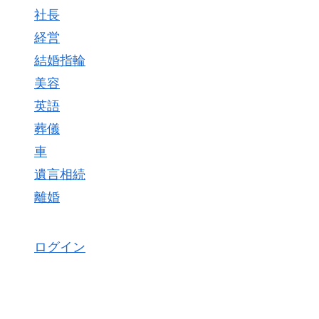
社長
経営
結婚指輪
美容
英語
葬儀
車
遺言相続
離婚
ログイン