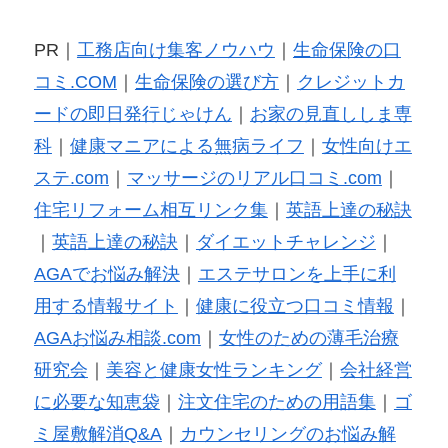
PR｜
工務店向け集客ノウハウ
｜
生命保険の口
コミ.COM
｜
生命保険の選び方
｜
クレジットカ
ードの即日発行じゃけん
｜
お家の見直ししま専
科
｜
健康マニアによる無病ライフ
｜
女性向けエ
ステ.com
｜
マッサージのリアル口コミ.com
｜
住宅リフォーム相互リンク集
｜
英語上達の秘訣
｜
英語上達の秘訣
｜
ダイエットチャレンジ
｜
AGAでお悩み解決
｜
エステサロンを上手に利
用する情報サイト
｜
健康に役立つ口コミ情報
｜
AGAお悩み相談.com
｜
女性のための薄毛治療
研究会
｜
美容と健康女性ランキング
｜
会社経営
に必要な知恵袋
｜
注文住宅のための用語集
｜
ゴ
ミ屋敷解消Q&A
｜
カウンセリングのお悩み解