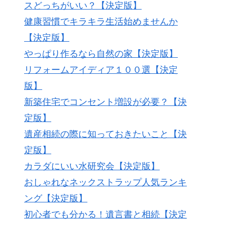
スどっちがいい？【決定版】
健康習慣でキラキラ生活始めませんか
【決定版】
やっぱり作るなら自然の家【決定版】
リフォームアイディア１００選【決定
版】
新築住宅でコンセント増設が必要？【決
定版】
遺産相続の際に知っておきたいこと【決
定版】
カラダにいい水研究会【決定版】
おしゃれなネックストラップ人気ランキ
ング【決定版】
初心者でも分かる！遺言書と相続【決定