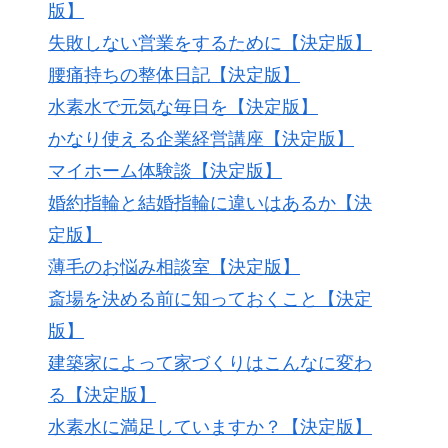
版】
失敗しない営業をするために【決定版】
腰痛持ちの整体日記【決定版】
水素水で元気な毎日を【決定版】
かなり使える企業経営講座【決定版】
マイホーム体験談【決定版】
婚約指輪と結婚指輪に違いはあるか【決
定版】
薄毛のお悩み相談室【決定版】
斎場を決める前に知っておくこと【決定
版】
建築家によって家づくりはこんなに変わ
る【決定版】
水素水に満足していますか？【決定版】