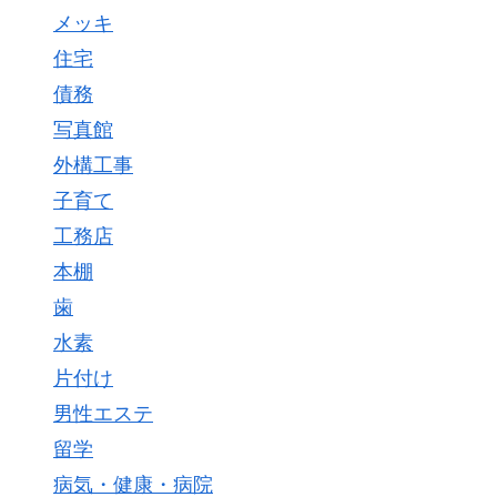
メッキ
住宅
債務
写真館
外構工事
子育て
工務店
本棚
歯
水素
片付け
男性エステ
留学
病気・健康・病院