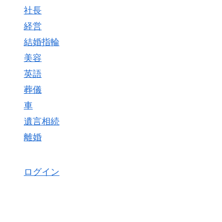
社長
経営
結婚指輪
美容
英語
葬儀
車
遺言相続
離婚
ログイン