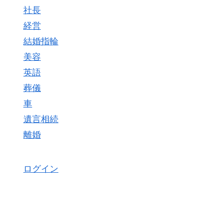
社長
経営
結婚指輪
美容
英語
葬儀
車
遺言相続
離婚
ログイン