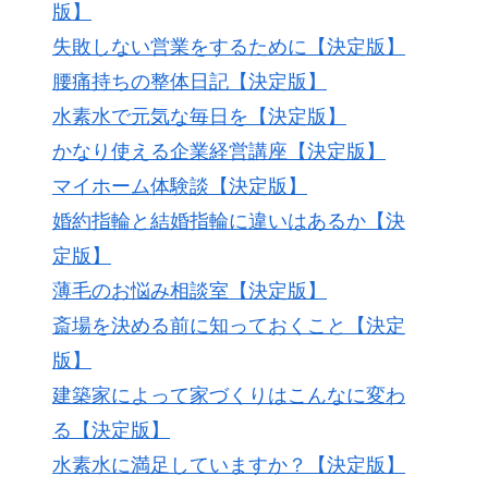
版】
失敗しない営業をするために【決定版】
腰痛持ちの整体日記【決定版】
水素水で元気な毎日を【決定版】
かなり使える企業経営講座【決定版】
マイホーム体験談【決定版】
婚約指輪と結婚指輪に違いはあるか【決
定版】
薄毛のお悩み相談室【決定版】
斎場を決める前に知っておくこと【決定
版】
建築家によって家づくりはこんなに変わ
る【決定版】
水素水に満足していますか？【決定版】