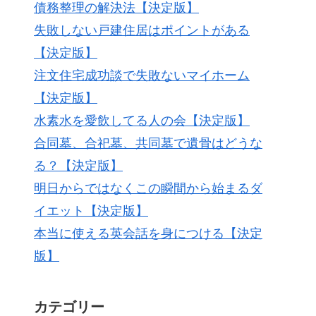
債務整理の解決法【決定版】
失敗しない戸建住居はポイントがある
【決定版】
注文住宅成功談で失敗ないマイホーム
【決定版】
水素水を愛飲してる人の会【決定版】
合同墓、合祀墓、共同墓で遺骨はどうな
る？【決定版】
明日からではなくこの瞬間から始まるダ
イエット【決定版】
本当に使える英会話を身につける【決定
版】
カテゴリー