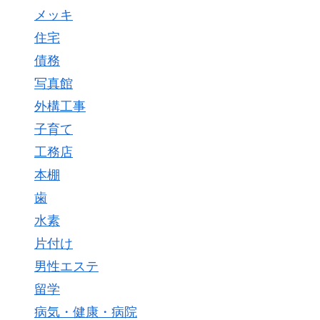
メッキ
住宅
債務
写真館
外構工事
子育て
工務店
本棚
歯
水素
片付け
男性エステ
留学
病気・健康・病院