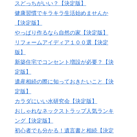
スどっちがいい？【決定版】
健康習慣でキラキラ生活始めませんか
【決定版】
やっぱり作るなら自然の家【決定版】
リフォームアイディア１００選【決定
版】
新築住宅でコンセント増設が必要？【決
定版】
遺産相続の際に知っておきたいこと【決
定版】
カラダにいい水研究会【決定版】
おしゃれなネックストラップ人気ランキ
ング【決定版】
初心者でも分かる！遺言書と相続【決定