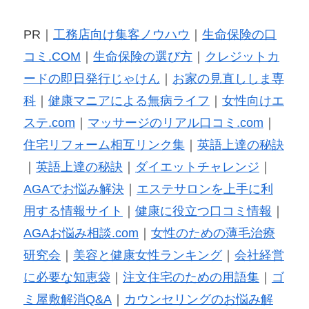
PR｜
工務店向け集客ノウハウ
｜
生命保険の口
コミ.COM
｜
生命保険の選び方
｜
クレジットカ
ードの即日発行じゃけん
｜
お家の見直ししま専
科
｜
健康マニアによる無病ライフ
｜
女性向けエ
ステ.com
｜
マッサージのリアル口コミ.com
｜
住宅リフォーム相互リンク集
｜
英語上達の秘訣
｜
英語上達の秘訣
｜
ダイエットチャレンジ
｜
AGAでお悩み解決
｜
エステサロンを上手に利
用する情報サイト
｜
健康に役立つ口コミ情報
｜
AGAお悩み相談.com
｜
女性のための薄毛治療
研究会
｜
美容と健康女性ランキング
｜
会社経営
に必要な知恵袋
｜
注文住宅のための用語集
｜
ゴ
ミ屋敷解消Q&A
｜
カウンセリングのお悩み解